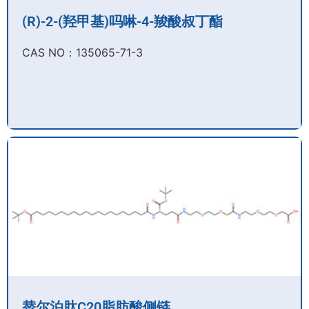
(R)-2-(羟甲基)吗啉-4-羧酸叔丁酯
CAS NO：135065-71-3
替尔泊肽C20脂肪酸侧链