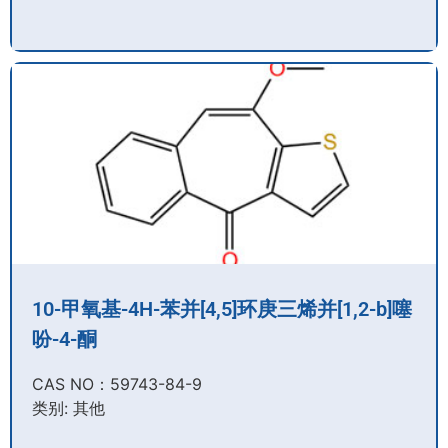
10-甲氧基-4H-苯并[4,5]环庚三烯并[1,2-b]噻
吩-4-酮
CAS NO：59743-84-9​
类别: 其他