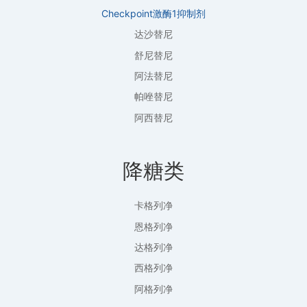
Checkpoint激酶1抑制剂
达沙替尼
舒尼替尼
阿法替尼
帕唑替尼
阿西替尼
降糖类
卡格列净
恩格列净
达格列净
西格列净
阿格列净