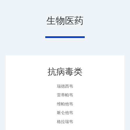
生物医药
抗病毒类
瑞德西韦
雷蒂帕韦
维帕他韦
哌仑他韦
格拉瑞韦