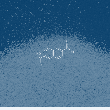
2-羟基-6-萘甲酸
白色至淡黄色粉末（优等品），淡黄色至浅棕色粉末或块状
（合格品）,熔点≥245℃，溶于乙醇、乙醚、苯、三氯甲烷和
碱性溶液中，微溶于热水，几乎不溶于冷水。
2-羟基-6-萘甲酸是合成液晶高分子材料LCP聚酯的重要原材
料， 并最终广泛用于手机、电脑、汽车、航空航天等领域