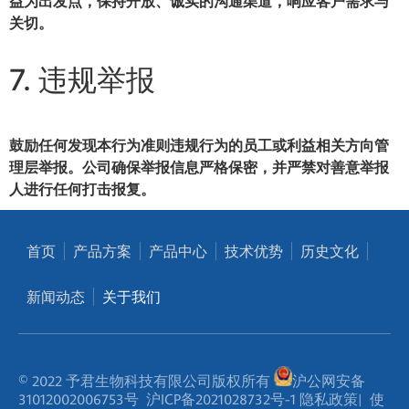
益为出发点，保持开放、诚实的沟通渠道，响应客户需求与
关切。
7. 违规举报
鼓励任何发现本行为准则违规行为的员工或利益相关方向管
理层举报。公司确保举报信息
严格保密
，并严禁对
善意举报
人
进行任何打击报复。
首页
产品方案
产品中心
技术优势
历史文化
新闻动态
关于我们
© 2022 予君生物科技有限公司版权所有
沪公网安备
31012002006753号
沪ICP备2021028732号-1
隐私政策
|
使