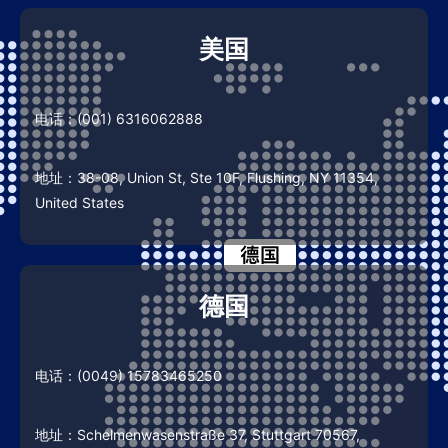
美国
电话：(001) 6316062888
地址：38-08, Union St, Ste 10F, Flushing, NY 11354,
United States
德国
电话：(0049) 15783465250
地址：Schelmenwasenstraße 37, Stuttgart 70567,