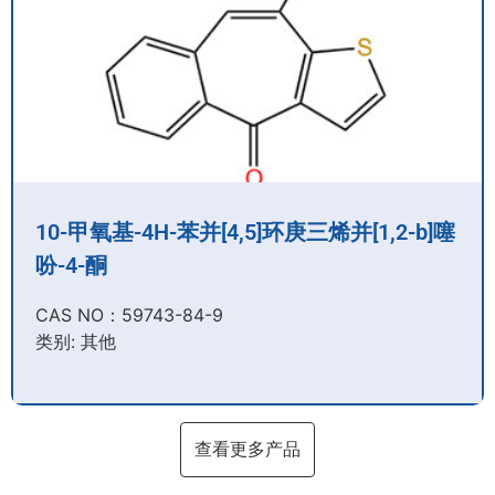
10-甲氧基-4H-苯并[4,5]环庚三烯并[1,2-b]噻
吩-4-酮
CAS NO：59743-84-9​
类别: 其他
查看更多产品