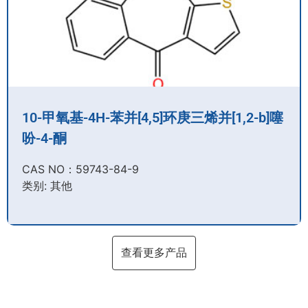
10-甲氧基-4H-苯并[4,5]环庚三烯并[1,2-b]噻
吩-4-酮
CAS NO：59743-84-9​
类别: 其他
查看更多产品