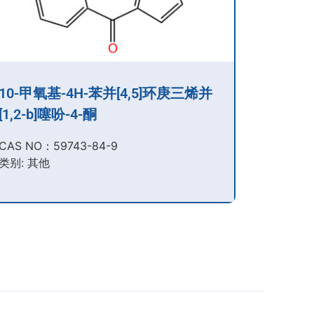
10-甲氧基-4H-苯并[4,5]环庚三烯并
[1,2-b]噻吩-4-酮
CAS NO：59743-84-9​
类别: 其他