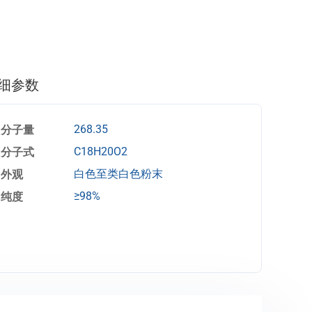
细参数
分子量
268.35
分子式
C18H20O2
外观
白色至类白色粉末
纯度
≥98%