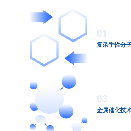
01
复杂手性分
03
金属催化技