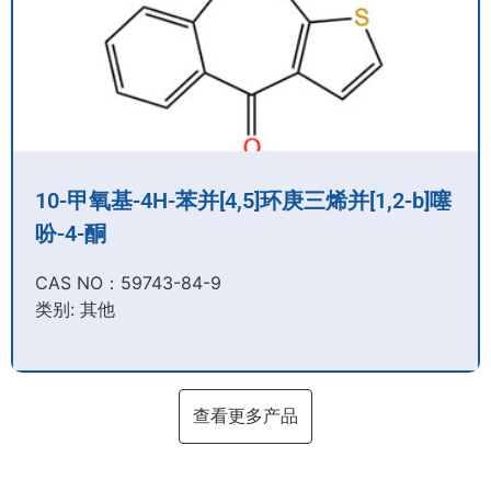
10-甲氧基-4H-苯并[4,5]环庚三烯并[1,2-b]噻
吩-4-酮
CAS NO：59743-84-9​
类别: 其他
查看更多产品