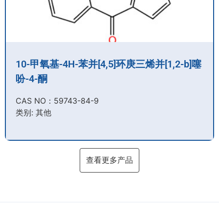
10-甲氧基-4H-苯并[4,5]环庚三烯并[1,2-b]噻
吩-4-酮
CAS NO：59743-84-9​
类别: 其他
查看更多产品