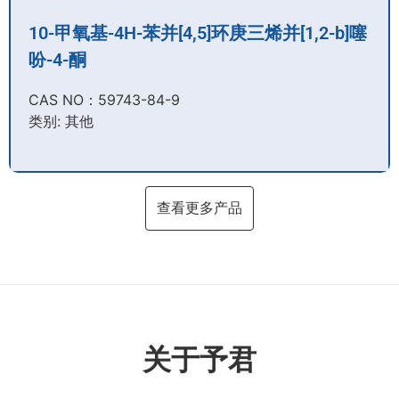
10-甲氧基-4H-苯并[4,5]环庚三烯并[1,2-b]噻
吩-4-酮
CAS NO：59743-84-9​
类别: 其他
查看更多产品
关于予君