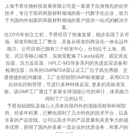
上海予君生物科技发展有限公司是一家基于自身领先的化学
技术，专注于医药和新材料领域的新一代数字化企业，致力
于为国内外创新药和新材料领域的客户提供一站式的解决方
案。
自2015年创立之初，予君经历了快速发展，稳步实现了从市
场、研发到制造工厂整合，具备从研发到商业化一体化运作
能力。公司目前已拥有三个研发中心，分别位于上海、西
安、武汉等核心城市，实验室配备了Lauda温控、固定床反
应器、压力反应器、HPLC-MS等多系列的先进反应设备和
检测仪器；自有的GMP&FDA双认证工厂位于风光秀丽、交
通便捷的杭州建德，工厂全部按照GMP标准建设，采用DCS
自动化控制管理，可进行多种特殊反应, 更多的高标准实
验。该GMP工厂通过了多家全球顶级公司的审计，体系能力
得到了广泛的认可。
予君创始团队及核心人员来自国内外的顶级高校和科研院
所。经多年积累，已孵化得到了几大特色的技术平台，以及
丰富的产品管线。公司以高水平的产品质量和具竞争力的成
本优势，获得了国内外多家一流企业的优质业务，和客户的