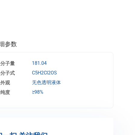
细参数
分子量
181.04
分子式
C5H2Cl2OS
外观
无色透明液体
纯度
≥98%