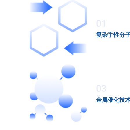
01
复杂手性分
03
金属催化技