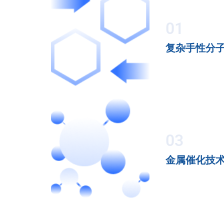
01
复杂手性分
03
金属催化技