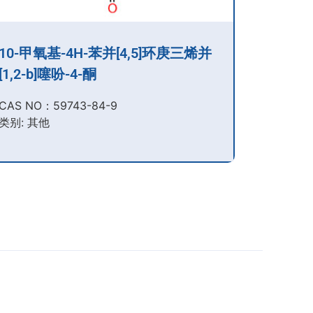
10-甲氧基-4H-苯并[4,5]环庚三烯并
[1,2-b]噻吩-4-酮
CAS NO：59743-84-9​
类别: 其他