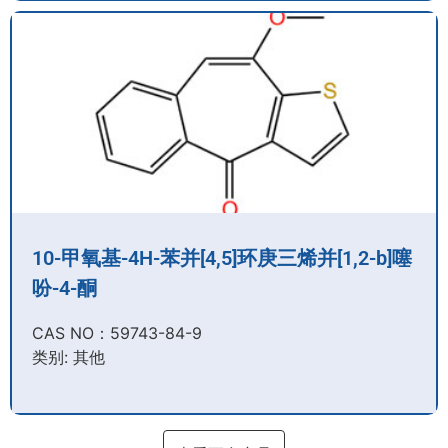
10-甲氧基-4H-苯并[4,5]环庚三烯并[1,2-b]噻
吩-4-酮
CAS NO：59743-84-9​
类别: 其他