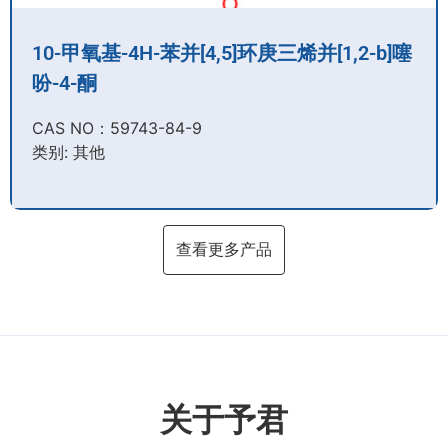
10-甲氧基-4H-苯并[4,5]环庚三烯并[1,2-b]噻
吩-4-酮
CAS NO：59743-84-9​
类别: 其他
查看更多产品
关于予君