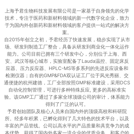
上海予君生物科技发展有限公司是一家基于自身领先的化学
技术，专注于医药和新材料领域的新一代数字化企业，致力
于为国内外创新药和新材料领域的客户提供一站式的解决方
案。
自2015年创立之初，予君经历了快速发展，稳步实现了从市
场、研发到制造工厂整合，具备从研发到商业化一体化运作
能力。公司目前已拥有三个研发中心，分别位于上海、西
安、武汉等核心城市，实验室配备了Lauda温控、固定床反
应器、压力反应器、HPLC-MS等多系列的先进反应设备和
检测仪器；自有的GMP&FDA双认证工厂位于风光秀丽、交
通便捷的杭州建德，工厂全部按照GMP标准建设，采用DCS
自动化控制管理，可进行多种特殊反应, 更多的高标准实
验。该GMP工厂通过了多家全球顶级公司的审计，体系能力
得到了广泛的认可。
予君创始团队及核心人员来自国内外的顶级高校和科研院
所。经多年积累，已孵化得到了几大特色的技术平台，以及
丰富的产品管线。公司以高水平的产品质量和具竞争力的成
本优势，获得了国内外多家一流企业的优质业务，和客户的