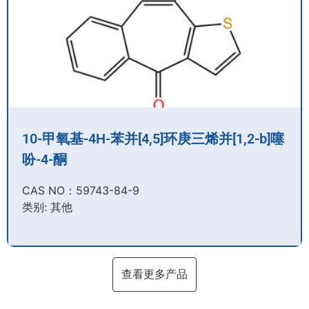
10-甲氧基-4H-苯并[4,5]环庚三烯并[1,2-b]噻
吩-4-酮
CAS NO：59743-84-9​
类别: 其他
查看更多产品