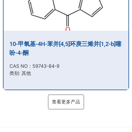
10-甲氧基-4H-苯并[4,5]环庚三烯并[1,2-b]噻
吩-4-酮
CAS NO：59743-84-9​
类别: 其他
查看更多产品