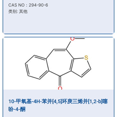
CAS NO：294-90-6​
类别: 其他
10-甲氧基-4H-苯并[4,5]环庚三烯并[1,2-b]噻
吩-4-酮